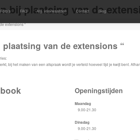
en bij plaatsing van de extens
Foto’s
FAQ
Alg.
voorwaarden
Contact
Blog
 de extensions “
j plaatsing van de extensions “
ies:
rkt, bij het maken van een afspraak wordt je verteld hoeveel tijd je kwijt bent. Afh
ebook
Openingstijden
Maandag
9.00-21.30
Dinsdag
9.00-21.30