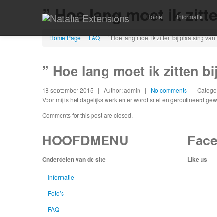
” Hoe lang moet ik zitt
Home
Informatie
Home Page
FAQ
”
Hoe lang moet ik zitten bij plaatsing van
”
Hoe lang moet ik zitten bi
18 september 2015
| Author: admin
|
No comments
| Categor
Voor mij is het dagelijks werk en er wordt snel en geroutineerd gewe
Comments for this post are closed.
HOOFDMENU
Fac
Onderdelen van de site
Like us
Informatie
Foto’s
FAQ