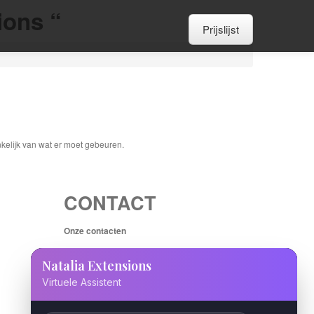
ions “
Prijslijst
ankelijk van wat er moet gebeuren.
CONTACT
Onze contacten
Natalia Extensions
Stokerij 9
8401 EB GORREDIJK