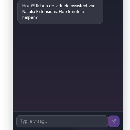
Tel 06 55 88 78 21
Mail: contactnataliaextensions@gmail.com
KvK : Leeuwarden nr. 01109374