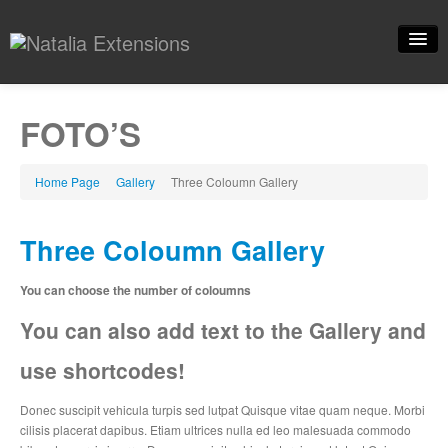
Home
FOTO’S
Informatie
Foto’s
Home Page
Gallery
Three
Coloumn Gallery
FAQ
Three
Coloumn Gallery
Alg.
voorwaarden
You can choose the number of coloumns
Contact
You can also add text to the Gallery and
Blog
use shortcodes!
Prijslijst
Donec suscipit vehicula turpis sed lutpat Quisque vitae quam neque. Morbi
cilisis placerat dapibus. Etiam ultrices nulla ed leo malesuada commodo