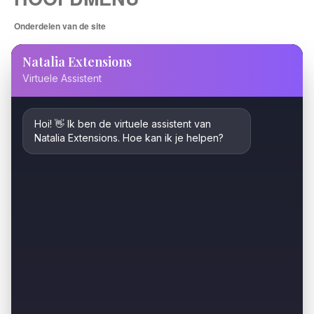
Onderdelen van de site
Informatie
Foto’s
FAQ
Alg.
voorwaarden
Сontact
Facebook
Like us
Openingstijden
Maandag
9.00-21.30