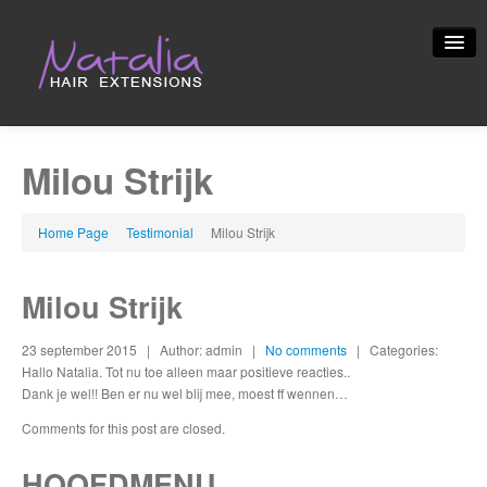
Home
Milou Strijk
Informatie
Foto’s
Home Page
Testimonial
Milou
Strijk
FAQ
Milou
Strijk
Alg.
voorwaarden
23 september 2015
| Author: admin
|
No comments
| Categories:
Contact
Hallo Natalia. Tot nu toe alleen maar positieve reacties..
Dank je wel!! Ben er nu wel blij mee, moest ff wennen…
Blog
Comments for this post are closed.
Prijslijst
HOOFDMENU