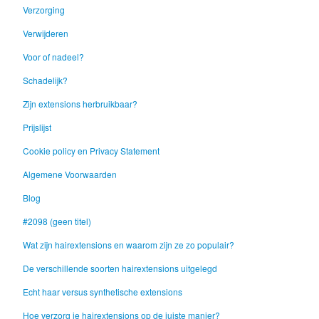
Verzorging
Verwijderen
Voor
of nadeel?
Schadelijk?
Zijn
extensions herbruikbaar?
Prijslijst
Cookie
policy en Privacy Statement
Algemene
Voorwaarden
Blog
#2098
(geen titel)
Wat
zijn hairextensions en waarom zijn ze zo populair?
De
verschillende soorten hairextensions uitgelegd
Echt
haar versus synthetische extensions
Hoe
verzorg je hairextensions op de juiste manier?